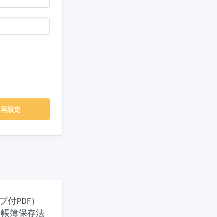
ド再設定
付PDF）
子帳簿保存法