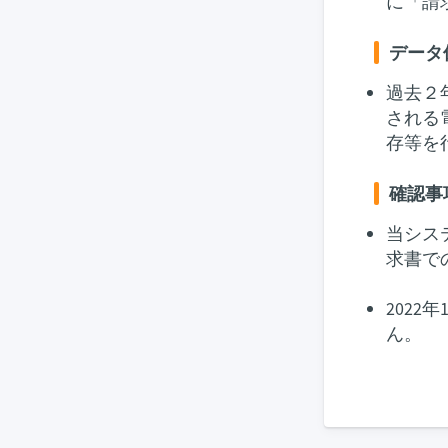
に「請
データ
過去２
される
存等を
確認事
当シス
求書で
202
ん。