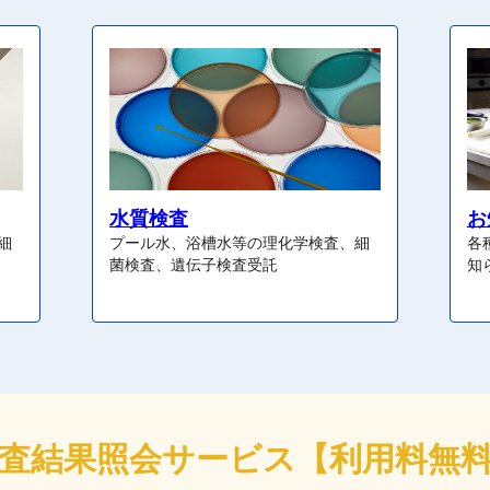
水質検査
お
細
プール水、浴槽水等の理化学検査、細
各
菌検査、遺伝子検査受託
知
査結果照会サービス
【利用料無