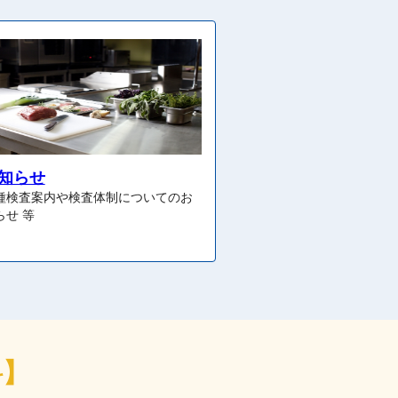
知らせ
種検査案内や検査体制についてのお
らせ 等
料】