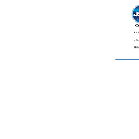
ＪＩＳ 
ＪＳＡ
腸内