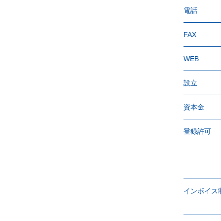
電話
FAX
WEB
設立
資本金
登録許可
インボイス