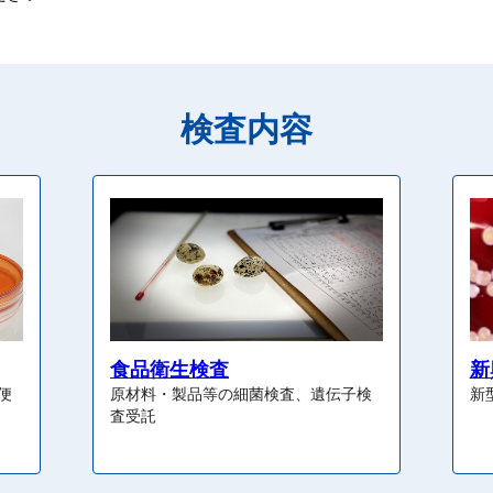
検査内容
食品衛生検査
新
便
原材料・製品等の細菌検査、遺伝子検
新
査受託